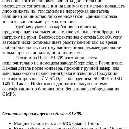
способна контроллировать обороты двигателя при
имеющемся сопротивлении на шину и оптимально повышать
либо снижать их, тем самым не перегружая двигатель
излишней мощностью либо ее нехваткой. Данная система
значительно снижает расход топлива.
Удобная рукоять из карбонового волокна,
предотвращает скольжение, а также уменьшает вибрацию и
нагрузку на руки. Высокоэффективная система LookQuverty,
автоматически останавливает работу бензопилы во время
любой опасности, поэтому данные пилы рекомендованы не
только профессионалам, но и новичкам.
Бензопила Hesler SJ 309 изготавливается
исключительно на немецком заводе Krepnichz, в Гарлингене.
Каждая деталь после конвеера, проходит ручной замер, для
максимальногоо исключения брака в изделии. Продукция
сертифицирована TÜV SÜD, с соблюдением ISO 9001 и ISO
14001. Также, Hesler имеет дополнительную систему
сертификации по безопасности бензинового оборудования
GMP5.
Основные преимущества Hesler SJ 309:
Мощный двигатель от GMC, Quad 4 Turbo.
Высокоэффективная система безопасности LookQuverty