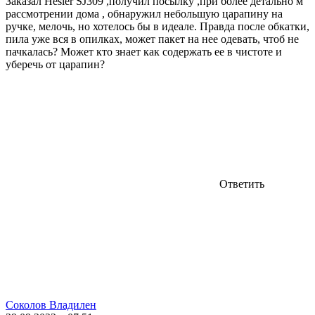
Заказал Hesler SJ309 ,получил посылку ,при более детально м
рассмотрении дома , обнаружил небольшую царапину на
ручке, мелочь, но хотелось бы в идеале. Правда после обкатки,
пила уже вся в опилках, может пакет на нее одевать, чтоб не
пачкалась? Может кто знает как содержать ее в чистоте и
уберечь от царапин?
Ответить
Соколов Владилен