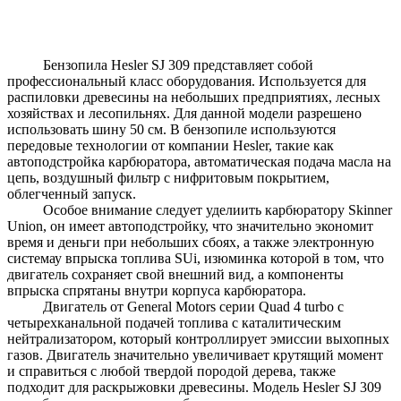
Бензопила Hesler SJ 309 представляет собой
профессиональный класс оборудования. Используется для
распиловки древесины на небольших предприятиях, лесных
хозяйствах и лесопильнях. Для данной модели разрешено
использовать шину 50 см. В бензопиле используются
передовые технологии от компании Hesler, такие как
автоподстройка карбюратора, автоматическая подача масла на
цепь, воздушный фильтр с нифритовым покрытием,
облегченный запуск.
Особое внимание следует уделиить карбюратору Skinner
Union, он имеет автоподстройку, что значительно экономит
время и деньги при небольших сбоях, а также электронную
системау впрыска топлива SUi, изюминка которой в том, что
двигатель сохраняет свой внешний вид, а компоненты
впрыска спрятаны внутри корпуса карбюратора.
Двигатель от General Motors серии Quad 4 turbo с
четырехканальной подачей топлива с каталитическим
нейтрализатором, который контроллирует эмиссии выхопных
газов. Двигатель значительно увеличивает крутящий момент
и справиться с любой твердой породой дерева, также
подходит для раскрыжовки древесины. Модель Hesler SJ 309