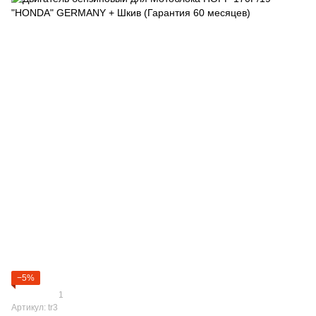
−5%
1
Артикул: tr3