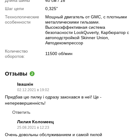
Длина шины
40 см / 16"
Шаг цепи
0,325"
Технологические
Мощный двигатель от GMC, с плотными
особенности
металлическими гильзами.
Высокоэффективная система
безопасности LookQuverty, Карбюратор с
автоподстройкой Skinner Union,
Автодекомпрессор
Количество
11500 об/мин
оборотов:
Отзывы
2
Івашкін
02.12.2021 в 19:02
Придбав цю пилку і одразу закохався в неї! Це -
неперевершенність!
Ответить
Лилия Коломеец
25.08.2021 в 12:23
Очень довольны обслуживанием и самой пилой