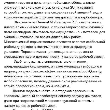
экономит время и деньги при небольших сбоях, а также
электронную системау впрыска топлива SUi, изюминка
которой в том, что двигатель сохраняет свой внешний вид, а
компоненты впрыска спрятаны внутри корпуса карбюратора.
Двигатель от General Motors серии ZZ, изготовлен из
литого алюминиевого блока, с тонкой запрессовкой чугунных
гильз цилиндров. Двигатель преимущественно изготовлен для
экономии топлива, во время длительных работ.
Многоточечный впрыск топлива является залогом стабильной
работы двигателя в максимально тяжелых природных
условиях. Поршень имеет три кольца, это непременно
сказывается на его долговечности, и качестве рабочей смеси.
Удобная рукоять с виниловым уплотнителем,
предотвращает скольжение, а также уменьшает вибрацию и
нагрузку на руки. Высокоэффективная система LookQuverty,
автоматически останавливает работу бензопилы во время
любой опасности, поэтому данные пилы рекомендованы не
только профессионалам, но и новичкам.
Данная модель снабжена автодекомпрессионным
клапаном, который способствует легкому запуску двигателя,
даже при недостаточной мощности пусковой системы и
низком качестве рабочей смеси.