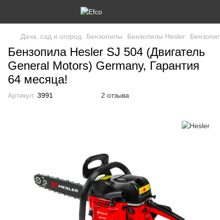
Дача, сад и огород
Бензопилы
Бензопилы Hesler
Бензопил
Бензопила Hesler SJ 504 (Двигатель
General Motors) Germany, Гарантия
64 месяца!
Артикул:
3991
2 отзыва