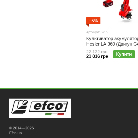
−5%
Артикул: 6795
Культиватор акумулято
Hesler LA 360 (Двигун G
Motors) Germany, Гарант
22 122 грн
Купити
місяці!
21 016 грн
© 2014—2026
Efco.ua