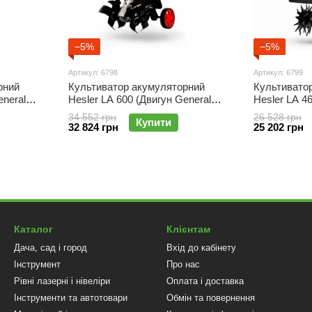
−5%
−5%
Артикул: 6798
Артикул: 6799
рний
Культиватор акумуляторний
Культивато
eneral
Hesler LA 600 (Двигун General
Hesler LA 4
ія 64
Motors) Germany, Гарантія 64
Motors) Ger
34 552 грн
26 528 грн
Купити
місяці!
місяці!
32 824 грн
25 202 грн
Каталог
Клієнтам
Дача, сад і город
Вхід до кабінету
Інструмент
Про нас
Рівні лазерні і нівеліри
Оплата і доставка
Інструменти та автотовари
Обмін та повернення