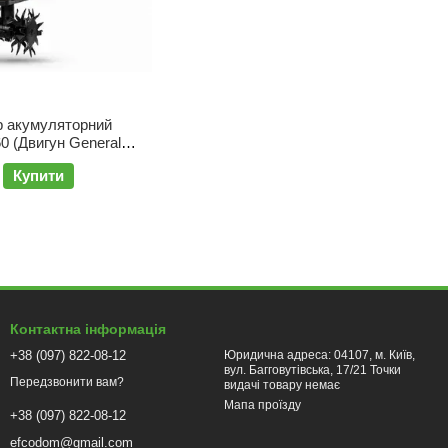
р акумуляторний
60 (Двигун General
many, Гарантія 64
Купити
Контактна інформація
+38 (097) 822-08-12
Юридична адреса: 04107, м. Київ,
вул. Багговутівська, 17/21 Точки
Передзвонити вам?
видачі товару немає
Мапа проїзду
+38 (097) 822-08-12
efcodom@gmail.com