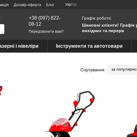
Укр
Рус
мація
Договір-оферта
Блог
і
+38 (097) 822-
Графік роботи:
08-12
Шановні клієнти! Графік 
вихідних та перерв
Передзвонити вам?
азерні і нівеліри
Інструменти та автотовари
за популярні
Сортування: