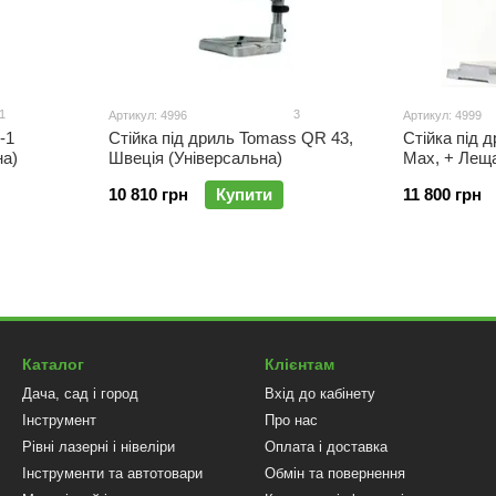
1
3
Артикул: 4996
Артикул: 4999
-1
Стійка під дриль Tomass QR 43,
Стійка під 
а)
Швеція (Універсальна)
Max, + Лещ
(Універсаль
10 810 грн
Купити
11 800 грн
Каталог
Клієнтам
Дача, сад і город
Вхід до кабінету
Інструмент
Про нас
Рівні лазерні і нівеліри
Оплата і доставка
Інструменти та автотовари
Обмін та повернення