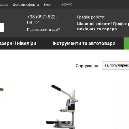
Укр
Рус
мація
Договір-оферта
Блог
і
+38 (097) 822-
Графік роботи:
08-12
Шановні клієнти! Графік 
вихідних та перерв
Передзвонити вам?
азерні і нівеліри
Інструменти та автотовари
за популярні
Сортування: