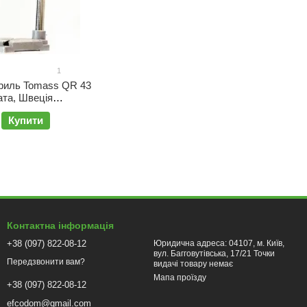
1
дриль Tomass QR 43
ата, Швеція
на)
Купити
Контактна інформація
+38 (097) 822-08-12
Юридична адреса: 04107, м. Київ,
вул. Багговутівська, 17/21 Точки
Передзвонити вам?
видачі товару немає
Мапа проїзду
+38 (097) 822-08-12
efcodom@gmail.com