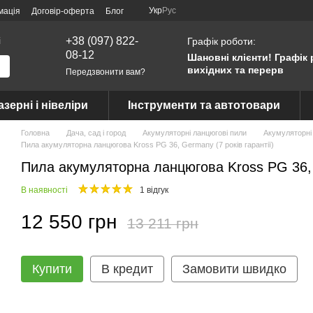
Укр
Рус
мація
Договір-оферта
Блог
і
+38 (097) 822-
Графік роботи:
08-12
Шановні клієнти! Графік 
вихідних та перерв
Передзвонити вам?
азерні і нівеліри
Інструменти та автотовари
Головна
Дача, сад і город
Акумуляторні ланцюгові пили
Акумуляторні
Пила акумуляторна ланцюгова Kross PG 36, Germany (7 років гарантії)
Пила акумуляторна ланцюгова Kross PG 36, G
В наявності
1 відгук
12 550 грн
13 211 грн
Купити
В кредит
Замовити швидко