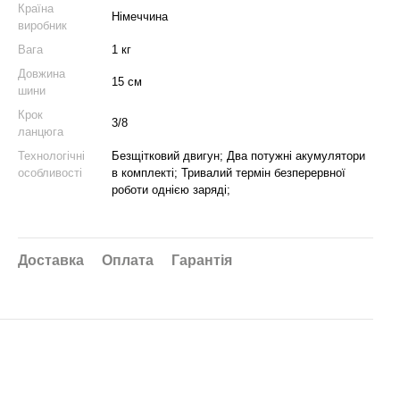
Країна
Німеччина
виробник
Вага
1 кг
Довжина
15 см
шини
Крок
3/8
ланцюга
Технологічні
Безщітковий двигун; Два потужні акумулятори
особливості
в комплекті; Тривалий термін безперервної
роботи однією заряді;
Доставка
Оплата
Гарантія