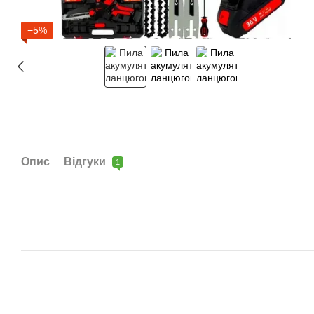
−5%
Опис
Відгуки
1