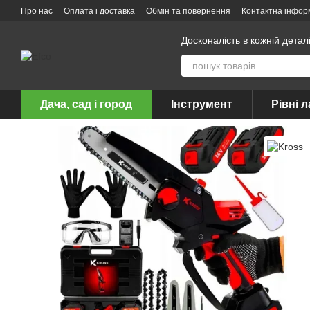
Перейти до основного контенту
Про нас
Оплата і доставка
Обмін та повернення
Контактна інфор
Досконалість в кожній детал
Дача, сад і город
Інструмент
Рівні л