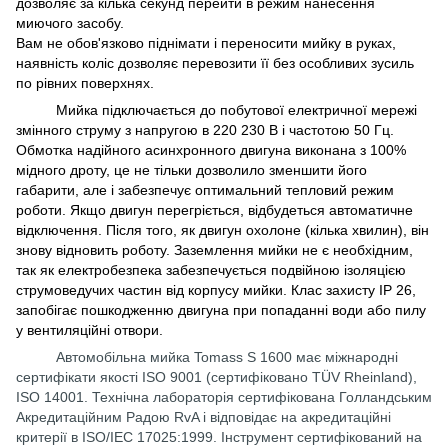
дозволяє за кілька секунд перейти в режим нанесення
миючого засобу.
Вам не обов'язково піднімати і переносити мийку в руках,
наявність коліс дозволяє перевозити її без особливих зусиль
по рівних поверхнях.
Мийка підключається до побутової електричної мережі
змінного струму з напругою в 220 230 В і частотою 50 Гц.
Обмотка надійного асинхронного двигуна виконана з 100%
мідного дроту, це не тільки дозволило зменшити його
габарити, але і забезпечує оптимальний тепловий режим
роботи. Якщо двигун перегріється, відбудеться автоматичне
відключення. Після того, як двигун охолоне (кілька хвилин), він
знову відновить роботу. Заземлення мийки не є необхідним,
так як електробезпека забезпечується подвійною ізоляцією
струмоведучих частин від корпусу мийки. Клас захисту IP 26,
запобігає пошкодженню двигуна при попаданні води або пилу
у вентиляційні отвори.
Автомобільна мийка Tomass S 1600 має міжнародні
сертифікати якості ISO 9001 (сертифіковано TÜV Rheinland),
ISO 14001. Технічна лабораторія сертифікована Голландським
Акредитаційним Радою RvA і відповідає на акредитаційні
критерії в ISO/IEC 17025:1999. Інструмент сертифікований на