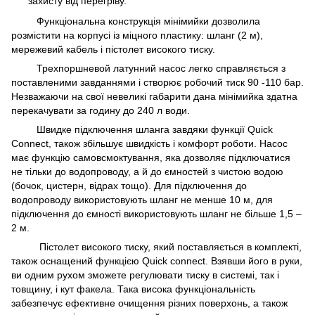
захисту від перегріву.
Функціональна конструкція мінімийки дозволила
розмістити на корпусі із міцного пластику: шланг (2 м),
мережевий кабель і пістолет високого тиску.
Трехпоршневой латунний насос легко справляється з
поставленими завданнями і створює робочий тиск 90 -110 бар.
Незважаючи на свої невеликі габарити дана мінімийка здатна
перекачувати за годину до 240 л води.
Швидке підключення шланга завдяки функції Quick
Connect, також збільшує швидкість і комфорт роботи. Насос
має функцію самовсмоктування, яка дозволяє підключатися
не тільки до водопроводу, а й до ємностей з чистою водою
(бочок, цистерн, відрах тощо). Для підключення до
водопроводу використовують шланг не менше 10 м, для
підключення до ємності використовують шланг не більше 1,5 –
2 м.
Пістолет високого тиску, який поставляється в комплекті,
також оснащений функцією Quick connect. Взявши його в руки,
ви одним рухом зможете регулювати тиску в системі, так і
товщину, і кут факела. Така висока функціональність
забезпечує ефективне очищення різних поверхонь, а також