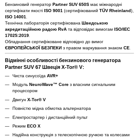
Бензиновий генератор
Partner SUV 650S
має міжнародні
сертифікати якості
ISO 9001
(сертифікований
TÜV Rheinland
),
ISO 14001
.
Технічна лабораторія сертифікована
Шведською
акредитаційною радою RvA
та відповідає вимогам
ISO/IEC
17025:2019
.
Обладнання сертифіковане відповідно до вимог
ЄВРОПЕЙСЬКОЇ БЕЗПЕКИ
з правом маркування знаком
CE
.
Відмінні особливості бензинового генератора
Partner SUV 67 Швеція X-Tor® V
:
Чиста синусоїда
AVR+
Модуль
NeuroWave™ Core
з власним сигнальним
процесором
Двигун
X-Tor® V
Повністю мідна обмотка альтернатора
Електростартер і дистанційний пульт
Режим
ECO X
Надійна конструкція з телескопічною ручкою та колесами