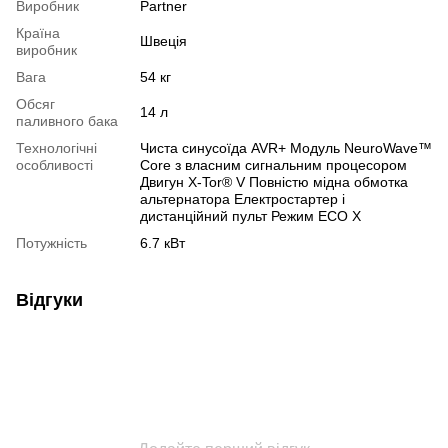
Виробник
Partner
Країна
Швеція
виробник
Вага
54 кг
Обсяг
14 л
паливного бака
Технологічні
Чиста синусоїда AVR+ Модуль NeuroWave™
особливості
Core з власним сигнальним процесором
Двигун X-Tor® V Повністю мідна обмотка
альтернатора Електростартер і
дистанційний пульт Режим ECO X
Потужність
6.7 кВт
Відгуки