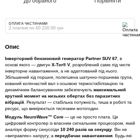
До обраного
Порівняти
ОПЛАТА ЧАСТИНАМИ
2 платежі по 60 230.00 грн
Опис
Інверторний бензиновий генератор Partner SUV 67
, в
основі якого — двигун
X-Tor® V
, розроблений саме під чисте
інверторне навантаження, а не адаптований під нього.
Збільшений хід поршня, полегшена шатунно-поршнева група,
кований колінчастий вал з осьовою термостабілізацією та
динамічним балансуванням забезпечують
максимальний
крутний момент на низьких обертах без паразитних
вібрацій
. Результат — стабільна потужність, тиша в роботі та
ресурс, що вимірюється тисячами мотогодин.
Модуль NeuroWave™ Core
— це не просто плата. Це
цифровий контролер із власним сигнальним процесором, який
аналізує форму синусоїди
10 240 разів на секунду
. Він не
«виправляє» напругу, а
передбачає навантаження
. Будь-які