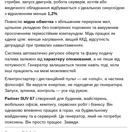
стрибки, запуск двигунів, робота серверів, котлів або
медичного обладнання відбуваються з ідеальною синусоїдою
з відхиленням менше
1,2%
.
Повністю
мідна обмотка
з збільшеним перерізом жил,
щільною укладкою без повітряних порожнин та вакуумним
просоченням термостійким компаундом. Мідь працює як
єдине ціле: менше нагрівання, вищий ККД, відсутність
деградації при тривалих навантаженнях.
Система автоматично регулює оберти та фазну подачу
палива залежно від
характеру споживання
, а не лише від
потужності. Генератор залишається тихим навіть тоді, коли
інші працюють на межі можливостей.
Електростартер і дистанційний пульт — не «опції», а частина
філософії. Ви керуєте енергією, не підходячи до генератора.
Запуск, зупинка, контроль — усе під рукою.
Partner SUV 67
створений для будинків, майстерень,
мобільних офісів, кемпінгу, сервісних робіт і бізнесу. Він
однаково впевнено працює в горах, на будівельному
майданчику та в серверній. Це генератор, який не потребує
пояснень. Він просто працює. Завжди.