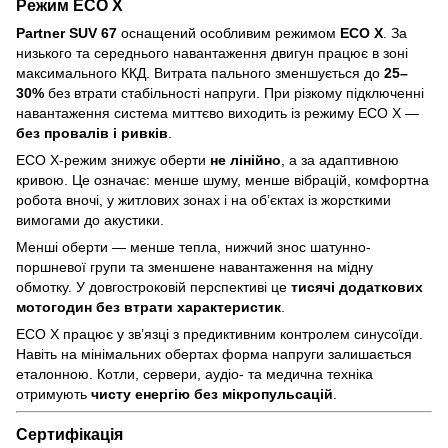
Режим
ECO X
Partner SUV 67
оснащений особливим режимом
ECO X
. За
низького та середнього навантаження двигун працює в зоні
максимального ККД. Витрата пального зменшується до
25–
30%
без втрати стабільності напруги. При різкому підключенні
навантаження система миттєво виходить із режиму ECO X —
без провалів і ривків
.
ECO X-режим знижує оберти
не лінійно
, а за адаптивною
кривою. Це означає: менше шуму, менше вібрацій, комфортна
робота вночі, у житлових зонах і на об’єктах із жорсткими
вимогами до акустики.
Менші оберти — менше тепла, нижчий знос шатунно-
поршневої групи та зменшене навантаження на мідну
обмотку. У довгостроковій перспективі це
тисячі додаткових
мотогодин без втрати характеристик
.
ECO X працює у зв’язці з предиктивним контролем синусоїди.
Навіть на мінімальних обертах форма напруги залишається
еталонною. Котли, сервери, аудіо- та медична техніка
отримують
чисту енергію без мікропульсацій
.
Сертифікація