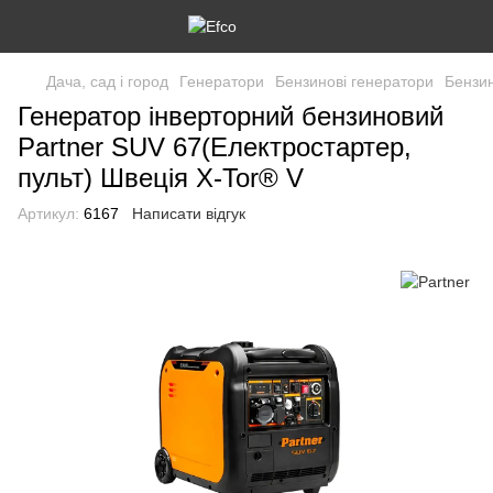
Дача, сад і город
Генератори
Бензинові генератори
Бензин
Генератор інверторний бензиновий
Partner SUV 67(Електростартер,
пульт) Швеція X-Tor® V
Артикул:
6167
Написати відгук