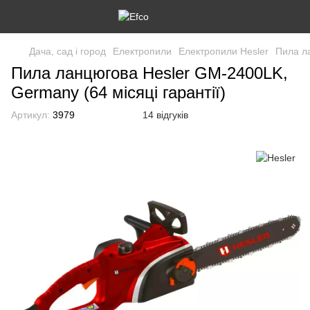
Дача, сад і город
Електропили
Електропили Hesler
Пила ла
Пила ланцюгова Hesler GM-2400LK,
Germany (64 місяці гарантії)
Артикул:
3979
14 відгуків