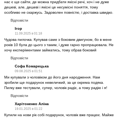
нас є ще сайти, де можна придбати якісні речі, хоч і не дуже
дешеві, але, дешеві і якісні це несумісні поняття, тому
особливо не скаржусь. Задоволен повністю, і доставка швидко.
Відповісти
Ігор
11.09.2025 в 01:18
Чудова пилочка. Купував саме з боковим двигуном, бо в мене
років 10 була до цього з таким, і дуже гарно пропрацювала. Не
хочу експеріментами займатись, тому обрав боковий
Відповісти
Софа Комарецька
09.08.2025 в 01:51
Ми купували з чоловіком до його дня народження. Нам
зробили ще подарунок невеличкий, за це окрема подяка.
Пилку вже тестували, супер, чоловік радіє, а тому радію і я!
Відповісти
Харітоненко Аліна
19.01.2025 в 01:22
Купили на нови рік собі подарунок, чоловік вже працює. Майже