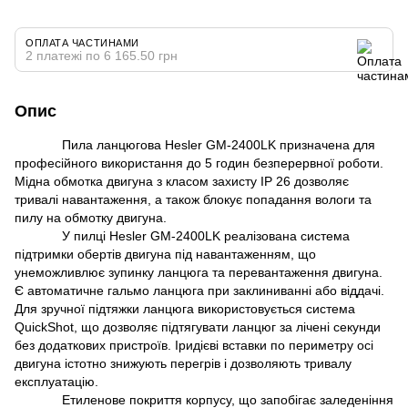
ОПЛАТА ЧАСТИНАМИ
2 платежі по 6 165.50 грн
Опис
Пила ланцюгова Hesler GM-2400LK призначена для
професійного використання до 5 годин безперервної роботи.
Мідна обмотка двигуна з класом захисту IP 26 дозволяє
тривалі навантаження, а також блокує попадання вологи та
пилу на обмотку двигуна.
У пилці Hesler GM-2400LK реалізована система
підтримки обертів двигуна під навантаженням, що
унеможливлює зупинку ланцюга та перевантаження двигуна.
Є автоматичне гальмо ланцюга при заклиниванні або віддачі.
Для зручної підтяжки ланцюга використовується система
QuickShot, що дозволяє підтягувати ланцюг за лічені секунди
без додаткових пристроїв. Іридієві вставки по периметру осі
двигуна істотно знижують перегрів і дозволяють тривалу
експлуатацію.
Етиленове покриття корпусу, що запобігає заледеніння