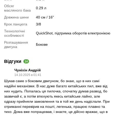
Обсяг
0.29 л
масляного бака
Довжина шини
40 см / 16"
Крок ланцюга
3/8
Технологічні
QuickShot, підтримка оборотів електронікою
особливості
Розташування
Бокове
двигуна
Відгуки
14
Чуніхін Андрій
14.10.2025 в 01:41
Шукав саме з боковим двигуном, бо знаю, що в них самі
надійні механізми. В нас дуже багато китайських пил, вже від
них нудить. Попалась ця пилочка, спочатку думав развод, бо
зазвичай є, а потім втюхують якесь китайське лайно, але
одразу прийняли замовлення та в той же день надіслали. При
отриманні перевірив на пошті, легенька, працюю плавно та
тихо. Дома вже попрацював, і знаєте, це дійсно вражає, що в