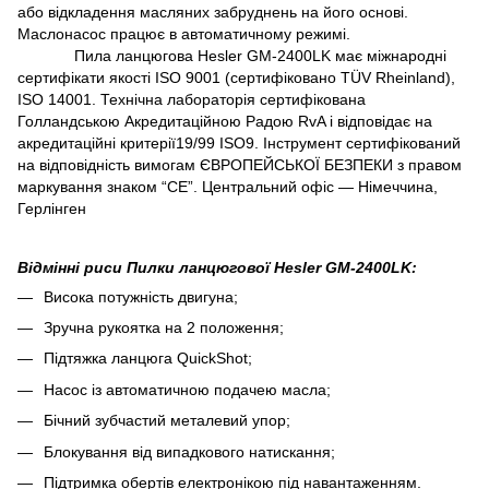
або відкладення масляних забруднень на його основі.
Маслонасос працює в автоматичному режимі.
Пила ланцюгова Hesler GM-2400LK має міжнародні
сертифікати якості ISO 9001 (сертифіковано TÜV Rheinland),
ISO 14001. Технічна лабораторія сертифікована
Голландською Акредитаційною Радою RvA і відповідає на
акредитаційні критерії19/99 ISO9. Інструмент сертифікований
на відповідність вимогам ЄВРОПЕЙСЬКОЇ БЕЗПЕКИ з правом
маркування знаком “СЕ”. Центральний офіс ― Німеччина,
Герлінген
Відмінні риси Пилки ланцюгової Hesler GM-2400LK:
Висока потужність двигуна;
Зручна рукоятка на 2 положення;
Підтяжка ланцюга QuickShot;
Насос із автоматичною подачею масла;
Бічний зубчастий металевий упор;
Блокування від випадкового натискання;
Підтримка обертів електронікою під навантаженням.