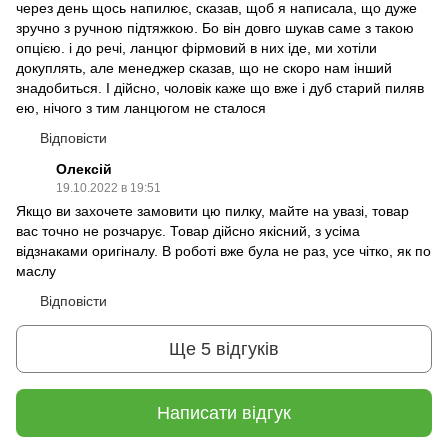
через день щось напилює, сказав, щоб я написала, що дуже
зручно з ручною підтяжкою. Бо він довго шукав саме з такою
опцією. і до речі, ланцюг фірмовий в них іде, ми хотіли
докуплять, але менеджер сказав, що не скоро нам інший
знадобиться. І дійсно, чоловік каже що вже і дуб старий пиляв
ею, нічого з тим ланцюгом не сталося
Відповісти
Олексій
19.10.2022 в 19:51
Якщо ви захочете замовити цю пилку, майте на увазі, товар
вас точно не розчарує. Товар дійсно якісний, з усіма
відзнаками оригіналу. В роботі вже була не раз, усе чітко, як по
маслу
Відповісти
Ще 5 відгуків
Написати відгук