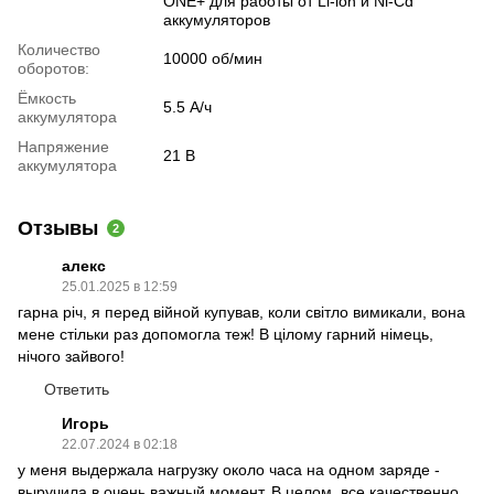
ONE+ для работы от Li-lon и Ni-Cd
аккумуляторов
Количество
10000 об/мин
оборотов:
Ёмкость
5.5 А/ч
аккумулятора
Напряжение
21 В
аккумулятора
Отзывы
2
алекс
25.01.2025 в 12:59
гарна річ, я перед війной купував, коли світло вимикали, вона
мене стільки раз допомогла теж! В цілому гарний німець,
нічого зайвого!
Ответить
Игорь
22.07.2024 в 02:18
у меня выдержала нагрузку около часа на одном заряде -
выручила в очень важный момент. В целом, все качественно,