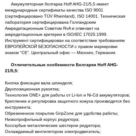
Аккумуляторная болгарка Hoff AHG-21/5,5 имеет
международные сертификаты качества ISO 9001
(сертифицировано TÜV Rheinland), ISO 14001. Техническая
лаборатория сертифицирована Голландским
Аккредитационным Советом RvA и отвечает на
аккредитационные критерии в ISO/IEC 17025:1999.
Инструмент сертифицирован на соответствие требованиям
ЕВРОПЕЙСКОЙ БЕЗОПАСНОСТИ с правом маркировки
знаком “СЕ”. Центральный офис ― Мюнхен, Германия.
Отличительные особенности Болгарки Hoff AHG-
21/5,5:
Кнопка фиксации вала шпинделя;
Двухпозиционная рукоятка;
Технология ONE+ для работы от Li-lon и Ni-Cd аккумуляторов;
Крепление и регулировка защитного кожуха производится без
инструмента;
Обрезиненное покрытие GripZone для удобства работы;
Низкопрофильный корпус редуктора;
Косозубые металлические шестерни редуктора;
Охлаждаемый вентилятором электродвигатель;