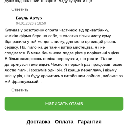
Дуже задоволений товаром. БУду купувати ще
Ответить
Бауль Артур
04.01.2026 в 18:50
Купував у розстрочку опоата частиною від приватбанку,
комісію фірма бере на себе, я сплатив тільки чисту суму.
Відправили у той же день пилку, для мене це вищий рівень
сервісу. Но, пилочка це такий витвір мистецтва, я і не
сподівався. В мене бензинова ледве ріже у порівнянні з цією.
Я більш заморююсь поліна пересувати, ніж різати. Тільки
доторкнувся і вже відсіч. Чесно, я перший раз працював такаю
якістю пили, і зрозумів одні річ. Я краще переплачу, і візьму
якісну річ, ніж буду дрочитись з китайським лайном, вибачте за
мій французський...
Ответить
Написать отзыв
Доставка
Оплата
Гарантия