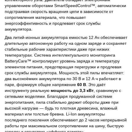
управлением оборотами SmartSpeedControl™, автоматически
подстраивая скорость вращения цепи в зависимости от
сопротивления материала, что повышает
энергоэффективность и продлевает срок службы
аккумулятора.
Два литий-ионных аккумулятора емкостью 12 Ач обеспечивает
длительную автономную работу на одном заряде и сохраняет
стабильные рабочие характеристики даже при низких
температурах. Система интеллектуального мониторинга
BatteryCare™ контролирует уровень заряда и температуру
элементов питания, предотвращая перегрузки и продлевая
срок службы аккумулятора. Мощность этой пилы впечатляет:
два высокоёмких аккумулятора по 30 В и 12 А·ч работают в
паре, формируя общее напряжение
60 В
. Это даёт
инструменту реальную
мощность до 3,3 кВт
, сравнимую с
сетевыми моделями. Благодаря продуманной системе
энергопитания, пила стабильно держит обороты даже при
высокой нагрузке — будь то плотная древесина, влажный
материал или толстые бревна. Li-Ion аккумуляторы
последнего поколения обеспечивают до 2 часов непрерывной
работы при максимальном сопротивлении на шину, быструю
зарядку и отсутствие «эффекта памяти».