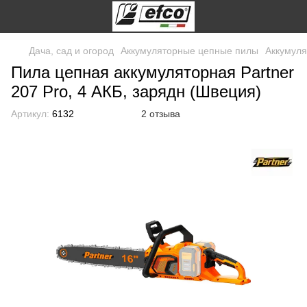
Дача, сад и огород
Аккумуляторные цепные пилы
Аккумуля
Пила цепная аккумуляторная Partner
207 Pro, 4 АКБ, зарядн (Швеция)
Артикул:
6132
2 отзыва