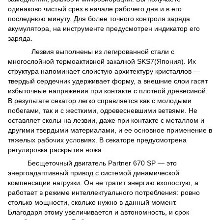
одинаково чистый срез в начале рабочего дня и в его
последнюю минуту. Для более точного контроля заряда
акумулятора, на инструменте предусмотрен индикатор его
заряда.
Лезвия выполнены из легированной стали с
многослойной термоактивной закалкой SKS7(Япония). Их
структура напоминает слоистую архитектуру кристаллов —
твердый сердечник удерживает форму, а внешние слои гасят
избыточные напряжения при контакте с плотной древесиной.
В результате секатор легко справляется как с молодыми
побегами, так и с жесткими, одревесневшими ветвями. Не
оставляет сколы на лезвии, даже при контакте с металлом и
другими твердыми материалами, и ее основное применение в
тяжелых рабочих условиях. В секаторе предусмотрена
регулировка раскрытия ножа.
Бесщеточный двигатель Partner 670 SP — это
энергоадаптивный привод с системой динамической
компенсации нагрузки. Он не тратит энергию вхолостую, а
работает в режиме интеллектуального потребления: ровно
столько мощности, сколько нужно в данный момент.
Благодаря этому увеличивается и автономность, и срок