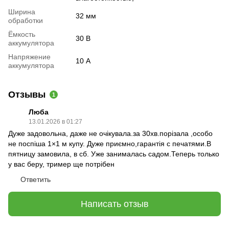
Ширина
32 мм
обработки
Ёмкость
30 В
аккумулятора
Напряжение
10 А
аккумулятора
Отзывы
1
Люба
13.01.2026 в 01:27
Дуже задовольна, даже не очікувала.за 30хв.порізала ,особо
не поспіша 1×1 м купу. Дуже приємно,гарантія с печатями.В
пятницу замовила, в сб. Уже занималась садом.Теперь только
у вас беру, тример ще потрібен
Ответить
Написать отзыв