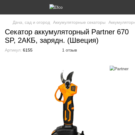
Дача, сад и огород
Аккумуляторные секаторы
Аккумуляторн
Секатор аккумуляторный Partner 670
SP, 2АКБ, зарядн. (Швеция)
Артикул:
6155
1 отзыв