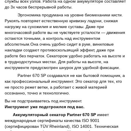
службы всех узлов. Работа на одном аккумуляторе составляет
до 3х часов беспрерывной работы.
Эргономика продумана на уровне биомеханики кисти.
Рукоять повторяет естественную кривизну ладони, снижая
нагрузку на сухожилия и мелкие суставы. Даже при
многочасовой работе вы не чувствуете усталости — движения
остаются точными, а контроль над инструментом
абсолютным.Она о
чень удобно сидит в руке, виниловые
накладки создают противоскользящий эффект, даже при
работе без перчаток. Секатором удобно работать на высоте и
в труднодоступных местах. Для работы на высоте, на
инструменте предусмотрен шнурок для удобной фиксации.
Partner 670 SP создавался не как бытовой помощник, а
как профессиональный инструмент. Это секатор для тех, кто
не просто режет ветки, а работает с живой материей
осознанно, точно и технологично.
Вы не подстраиваетесь под инструмент.
Инструмент уже подстроился под вас.
Аккумуляторный секатор Partner 670 SP
имеет
международные сертификаты качества ISO 9001
(сертифицирован TÜV Rheinland), ISO 14001. Техническая