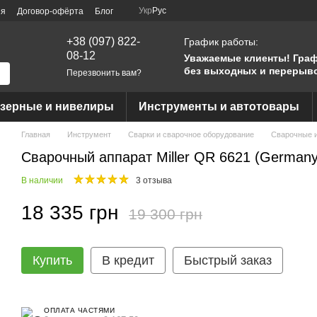
Укр
Рус
ия
Договор-офёрта
Блог
+38 (097) 822-
График работы:
08-12
Уважаемые клиенты!
Граф
без выходных и перерыв
Перезвонить вам?
азерные и нивелиры
Инструменты и автотовары
Главная
Инструмент
Сварки и сварочное оборудование
Сварочные 
Сварочный аппарат Miller QR 6621 (Germany
В наличии
3 отзыва
18 335 грн
19 300 грн
Купить
В кредит
Быстрый заказ
ОПЛАТА ЧАСТЯМИ