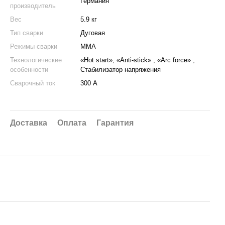
Германия
производитель
Вес
5.9 кг
Тип сварки
Дуговая
Режимы сварки
ММА
Технологические
«Hot start», «Anti-stick» , «Arc force» ,
особенности
Стабилизатор напряжения
Сварочный ток
300 А
Доставка
Оплата
Гарантия