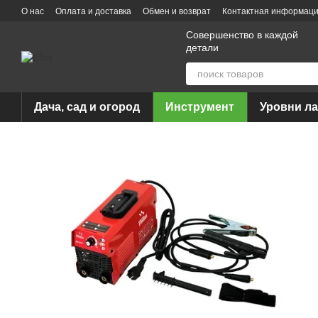
Перейти к основному контенту
О нас
Оплата и доставка
Обмен и возврат
Контактная информац
Совершенство в каждой
детали
Дача, сад и огород
Инструмент
Уровни л