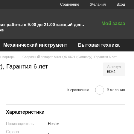
Сравнение
Желания
Вход
Мой заказ
ик работы с 9:00 до 21:00 каждый день
ов
Механический инструмент
Бытовая техника
инверторы
Сварочный аппарат Miller QR 6621 (Germany), Гарантия 6 лет
), Гарантия 6 лет
Артикул
6064
К сравнению
В желания
Характеристики
Производитель
Hesler
Страна