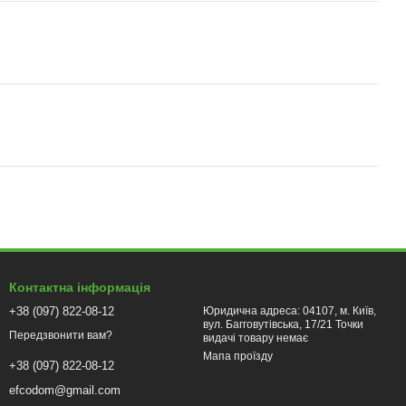
Контактна інформація
+38 (097) 822-08-12
Юридична адреса: 04107, м. Київ,
вул. Багговутівська, 17/21 Точки
Передзвонити вам?
видачі товару немає
Мапа проїзду
+38 (097) 822-08-12
efcodom@gmail.com