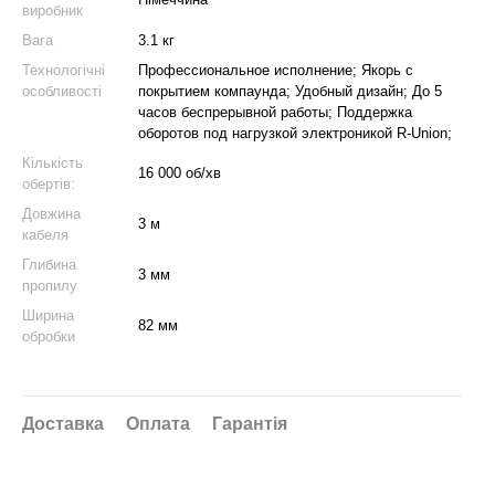
виробник
Вага
3.1 кг
Технологічні
Профессиональное исполнение; Якорь с
особливості
покрытием компаунда; Удобный дизайн; До 5
часов беспрерывной работы; Поддержка
оборотов под нагрузкой электроникой R-Union;
Кількість
16 000 об/хв
обертів:
Довжина
3 м
кабеля
Глибина
3 мм
пропилу
Ширина
82 мм
обробки
Доставка
Оплата
Гарантія