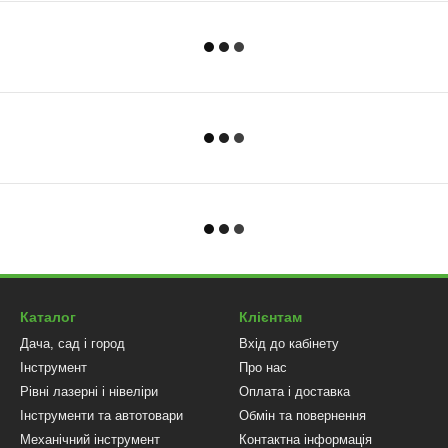
Каталог
Клієнтам
Дача, сад і город
Вхід до кабінету
Інструмент
Про нас
Рівні лазерні і нівеліри
Оплата і доставка
Інструменти та автотовари
Обмін та повернення
Механічний інструмент
Контактна інформація