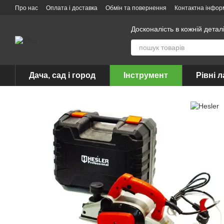
Перейти до основного контенту
Про нас
Оплата і доставка
Обмін та повернення
Контактна інфор
Досконалість в кожній детал
Дача, сад і город
Інструмент
Рівні л