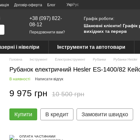
Укр
Рус
мація
Договір-оферта
Блог
і
+38 (097) 822-
Графік роботи:
08-12
Шановні клієнти! Графік 
вихідних та перерв
Передзвонити вам?
азерні і нівеліри
Інструменти та автотовари
Головна
Інструмент
Електроінструмент
Рубанки
Рубанки Hesler
Рубанок електричний Hesler ES-1400/82 Кейс
В наявності
Написати відгук
9 975 грн
10 500 грн
Купити
В кредит
Замовити швидко
ОПЛАТА ЧАСТИНАМИ