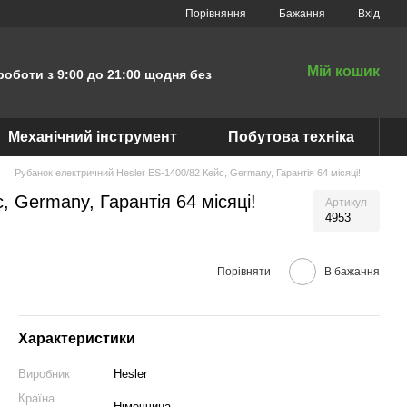
Порівняння
Бажання
Вхід
Мій кошик
роботи з 9:00 до 21:00 щодня без
Механічний інструмент
Побутова техніка
Рубанок електричний Hesler ES-1400/82 Кейс, Germany, Гарантія 64 місяці!
, Germany, Гарантія 64 місяці!
Артикул
4953
Порівняти
В бажання
Характеристики
Виробник
Hesler
Країна
Німеччина