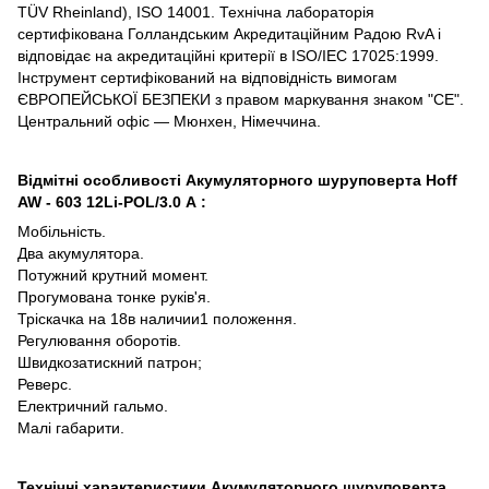
TÜV Rheinland), ISO 14001. Технічна лабораторія
сертифікована Голландським Акредитаційним Радою RvA і
відповідає на акредитаційні критерії в ISO/IEC 17025:1999.
Інструмент сертифікований на відповідність вимогам
ЄВРОПЕЙСЬКОЇ БЕЗПЕКИ з правом маркування знаком "СЕ".
Центральний офіс ― Мюнхен, Німеччина.
Відмітні особливості Акумуляторного шуруповерта Hoff
AW - 603 12Li-POL/3.0 А :
Мобільність.
Два акумулятора.
Потужний крутний момент.
Прогумована тонке руків'я.
Тріскачка на 18в наличии1 положення.
Регулювання оборотів.
Швидкозатискний патрон;
Реверс.
Електричний гальмо.
Малі габарити.
Технічні характеристики Акумуляторного шуруповерта