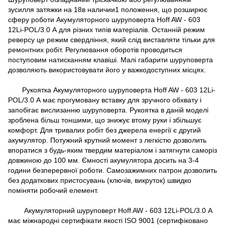
зусилля затяжки на 18в наличии1 положення, що розширює
сферу роботи Акумуляторного шуруповерта Hoff AW - 603
12Li-POL/3.0 А для різних типів матеріалів. Останній режим
реверсу це режим свердління, який слід виставляти тільки для
ремонтних робіт. Регулювання оборотів проводиться
поступовим натисканням клавіші. Малі габарити шуруповерта
дозволяють використовувати його у важкодоступних місцях.
Рукоятка Акумуляторного шуруповерта Hoff AW - 603 12Li-
POL/3.0 А має прогумовану вставку для зручного обхвату і
запобігає вислизанню шуруповерта. Рукоятка в даній моделі
зроблена більш тоншими, що знижує втому руки і збільшує
комфорт. Для тривалих робіт без джерела енергії є другий
акумулятор. Потужний крутний момент з легкістю дозволить
впоратися з будь-яким твердим матеріалом і затягнути саморіз
довжиною до 100 мм. Ємності акумулятора досить на 3-4
години безперервної роботи. Самозажимних патрон дозволить
без додаткових пристосувань (ключів, викруток) швидко
поміняти робочий елемент.
Акумуляторний шуруповерт Hoff AW - 603 12Li-POL/3.0 А
має міжнародні сертифікати якості ISO 9001 (сертифіковано