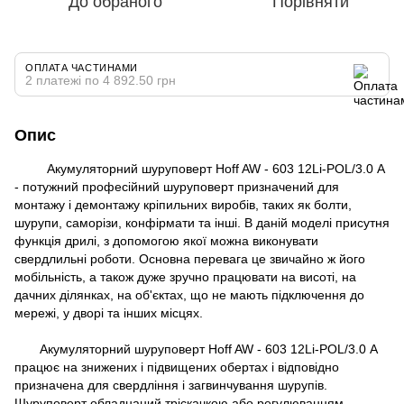
До обраного
Порівняти
ОПЛАТА ЧАСТИНАМИ
2 платежі по 4 892.50 грн
Опис
Акумуляторний шуруповерт Hoff AW - 603 12Li-POL/3.0 А
- потужний професійний шуруповерт призначений для
монтажу і демонтажу кріпильних виробів, таких як болти,
шурупи, саморізи, конфірмати та інші. В даній моделі присутня
функція дрилі, з допомогою якої можна виконувати
свердлильні роботи. Основна перевага це звичайно ж його
мобільність, а також дуже зручно працювати на висоті, на
дачних ділянках, на об'єктах, що не мають підключення до
мережі, у дворі та інших місцях.
Акумуляторний шуруповерт Hoff AW - 603 12Li-POL/3.0 А
працює на знижених і підвищених обертах і відповідно
призначена для свердління і загвинчування шурупів.
Шуруповерт обладнаний тріскачкою або регулюванням