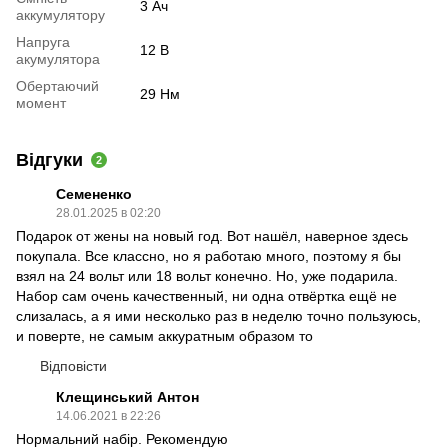
3 Ач
аккумулятору
Напруга
12 В
акумулятора
Обертаючий
29 Нм
момент
Відгуки
2
Семененко
28.01.2025 в 02:20
Подарок от жены на новый год. Вот нашёл, наверное здесь
покупала. Все классно, но я работаю много, поэтому я бы
взял на 24 вольт или 18 вольт конечно. Но, уже подарила.
Набор сам очень качественный, ни одна отвёртка ещё не
слизалась, а я ими несколько раз в неделю точно пользуюсь,
и поверте, не самым аккуратным образом то
Відповісти
Клещинський Антон
14.06.2021 в 22:26
Нормальний набір. Рекомендую