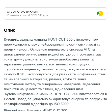
ОПЛАТА ЧАСТИНАМИ
2 платежі по 4 939.50 грн
Опис
Кутошліфувальна машина HÜNT CUT 300 є інструментом
промислового класу з неймовірними показниками якості та
продуктивності. Основною перевагою є система АТС та
автоматичне регулювання вхідної потужності. Болгарка має
тонку зручну рукоять із системою автобалансування та
герметичні ущільнювачі на всіх знімних конструкціях.
Турбінка захищена від вологи та пилу та відноситься до класу
захисту IP28. Застосовується для різання та шліфування сталі
та мінеральних матеріалів, різання, грубе та тонке
шліфування металу та мінеральних матеріалів, видалення
покриттів на цементі та стяжці, відновлення швів.
Кутова шліфувальна машина HÜNT CUT 300 виготовляється в
Бельгії. Завод раціонально використовує енергію та ресурси та
сертифікований відповідно до ISO 5000.
Відмінні риси Болгарки HÜNT CUT 300: