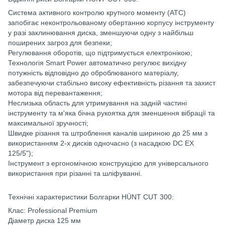
Система активного контролю крутного моменту (ATC)
запобігає неконтрольованому обертанню корпусу інструменту
у разі заклинювання диска, зменшуючи одну з найбільш
поширених загроз для безпеки;
Регулювання оборотів, що підтримується електронікою;
Технологія Smart Power автоматично регулює вихідну
потужність відповідно до оброблюваного матеріалу,
забезпечуючи стабільно високу ефективність різання та захист
мотора від перевантаження;
Неслизька область для утримування на задній частині
інструменту та м'яка бічна рукоятка для зменшення вібрації та
максимальної зручності;
Швидке різання та штроблення каналів шириною до 25 мм з
використанням 2-х дисків одночасно (з насадкою DC EX
125/5");
Інструмент з ергономічною конструкцією для універсального
використання при різанні та шліфуванні.
Технічні характеристики Болгарки HÜNT CUT 300:
Клас: Professional Premium
Діаметр диска 125 мм