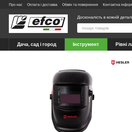
Перейти до основного контенту
Про нас
Оплата і доставка
Обмін та повернення
Контактна інфор
Досконалість в кожній детал
Дача, сад і город
Інструмент
Рівні л