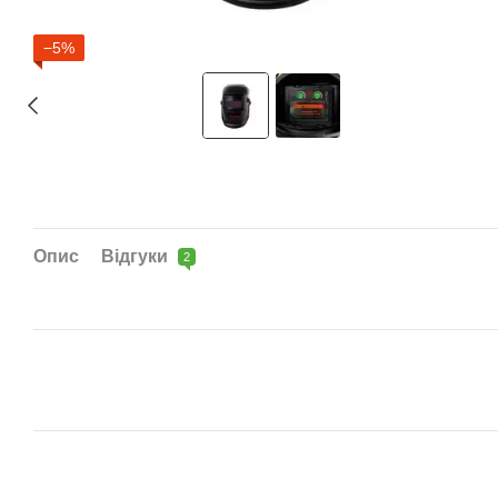
−5%
Опис
Відгуки
2