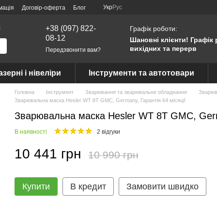
Укр
Рус
мація
Договір-оферта
Блог
і
+38 (097) 822-
Графік роботи:
08-12
Шановні клієнти! Графік 
вихідних та перерв
Передзвонити вам?
азерні і нівеліри
Інструменти та автотовари
Головна
Інструмент
Зварювання та зварювальне обладнання
Зварюв
Зварювальна маска Hesler WT 8T GMC, Germany, Гарантія 64 місяці!
Зварювальна маска Hesler WT 8T GMC, Germa
В наявності
2 відгуки
10 441 грн
10 990 грн
Купити
В кредит
Замовити швидко