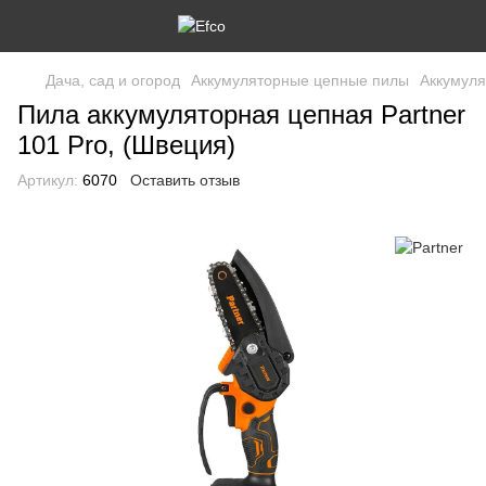
Дача, сад и огород
Аккумуляторные цепные пилы
Аккумуля
Пила аккумуляторная цепная Partner
101 Pro, (Швеция)
Артикул:
6070
Оставить отзыв