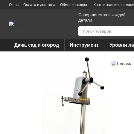
Перейти к основному контенту
О нас
Оплата и доставка
Обмен и возврат
Контактная информац
Совершенство в каждой
детали
Дача, сад и огород
Инструмент
Уровни л