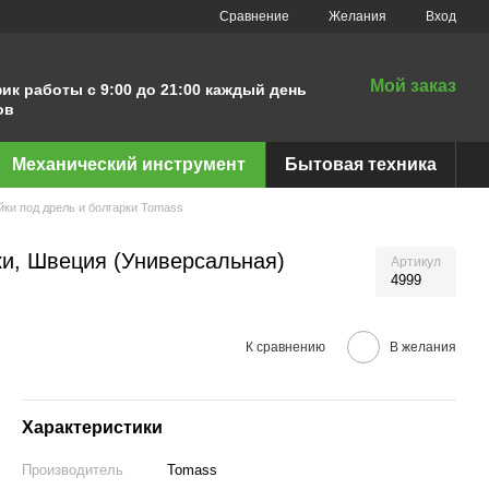
Сравнение
Желания
Вход
Мой заказ
ик работы с 9:00 до 21:00 каждый день
ов
Механический инструмент
Бытовая техника
йки под дрель и болгарки Tomass
ки, Швеция (Универсальная)
Артикул
4999
К сравнению
В желания
Характеристики
Производитель
Tomass