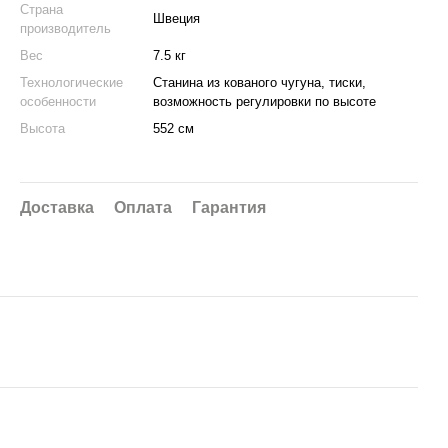
Страна
Швеция
производитель
Вес
7.5 кг
Технологические
Станина из кованого чугуна, тиски,
особенности
возможность регулировки по высоте
Высота
552 см
Доставка
Оплата
Гарантия