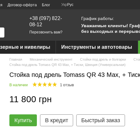
Укр
Рус
ия
Договор-офёрта
Блог
+38 (097) 822-
График работы:
08-12
Уважаемые клиенты!
Граф
без выходных и перерыв
Перезвонить вам?
азерные и нивелиры
Инструменты и автотовары
Главная
Механический инструмент
Стойки под дрель и болгарки
Сто
Стойка под дрель Tomass QR 43 Max, + Тиски, Швеция (Универсальная)
Стойка под дрель Tomass QR 43 Max, + Тис
В наличии
1 отзыв
11 800 грн
Купить
В кредит
Быстрый заказ