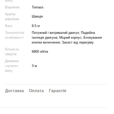
валу,
Виробник
Tomass
Країна
Швеція
виробник
Вага
8.5 кг
Технологічні
Потужний і витривалий двигун; Подвійна
особливості
ізоляція двигуна; Міцний корпус; Блокування
кнопки включення; Захист від перегріву
Кількість
6800 об/хв
обертів:
Довжина
гнучкого
3 м
валу
Доставка
Оплата
Гарантія