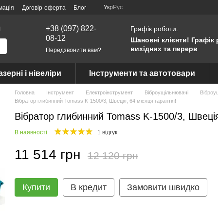
Укр
Рус
мація
Договір-оферта
Блог
і
+38 (097) 822-
Графік роботи:
08-12
Шановні клієнти! Графік 
вихідних та перерв
Передзвонити вам?
азерні і нівеліри
Інструменти та автотовари
Головна
Інструмент
Електроінструмент
Віброущільнювачі
Віброу
Вібратор глибинний Tomass K-1500/3, Швеція, 64 місяця гарантія!
Вібратор глибинний Tomass K-1500/3, Швеція,
В наявності
1 відгук
11 514 грн
12 120 грн
Купити
В кредит
Замовити швидко