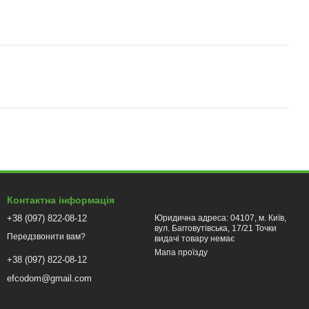
Контактна інформація
+38 (097) 822-08-12
Юридична адреса: 04107, м. Київ,
вул. Багговутівська, 17/21 Точки
Передзвонити вам?
видачі товару немає
Мапа проїзду
+38 (097) 822-08-12
efcodom@gmail.com