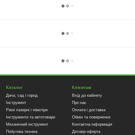
Каталог
Клієнтам
Дача, сад і город
Вхід до кабінету
Інструмент
Про нас
Рівні лазерні і нівеліри
Оплата і доставка
Інструменти та автотовари
Обмін та повернення
Механічний інструмент
Контактна інформація
Побутова техніка
Договір-оферта