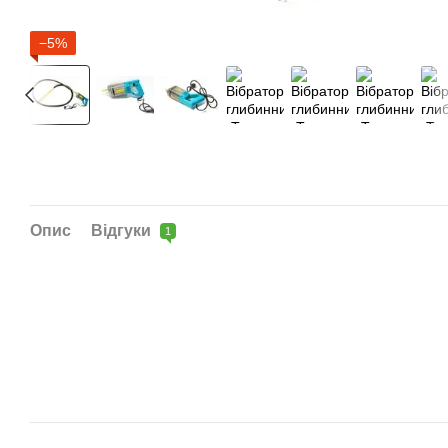
−5%
Опис
Відгуки
1