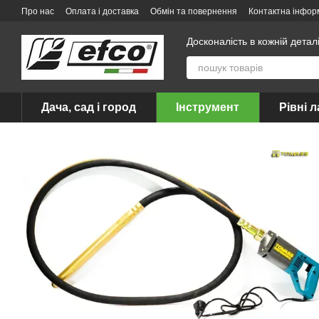
Перейти до основного контенту
Про нас
Оплата і доставка
Обмін та повернення
Контактна інфор
Досконалість в кожній детал
Дача, сад і город
Інструмент
Рівні л