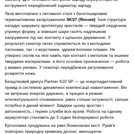
інструменті передбачений індикатор заряду.
Леза виготовлені з легованої сталі з багатошаровим
термоактивним загартуванням
SKS7 (Японія)
. Їхня структура
нагадує шарувату архітектуру кристалів — твердий сердечник
утримує форму, а зовнішні шари гасять надлишкові
напруження під час контакту з щільною деревиною. У
результаті секатор легко справляється як з молодими
пагонами, так і з жорсткими, здерев’янілими гілками. Не
утворює сколів на лезі навіть при контакті з металом та іншими
твердими матеріалами, а його основне призначення — робота
у важких умовах. У секаторі передбачене регулювання
розкриття ножа.
Безщітковий двигун Partner 610 SP — це енергоадаптивний
привід із системою динамічної компенсації навантаження. Він
не витрачає енергію даремно, а працює в режимі
інтелектуального споживання: рівно стільки потужності, скільки
потрібно в даний момент. Завдяки цьому зростає і
автономність, і термін служби всіх вузлів. Робота на одному
акумуляторі становить до 3 годин безперервної роботи.
Ергономіка продумана на рівні біомеханіки кисті. Руків’я
повторює природну кривизну долоні, зменшуючи