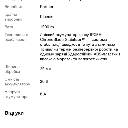
Виробник
Partner
Країна
Швеція
виробник
Вага
1500 гр
Технологічні
Літієвий акумулятор класу IPX5®
особливості
ChronoBlade Stabilizer™ — система
стабілізації швидкості та кута атаки леза
Тривалий термін безперервної роботи на
одному заряді Ударостійкий ABS-пластик з
високою морозо- та вологостійкістю
Ширина
25 мм
обробки
Ємність
30 В
аккумулятору
Напруга
8 А
акумулятора
Відгуки