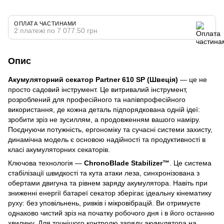
ОПЛАТА ЧАСТИНАМИ
2 платежі по 7 077.50 грн
Опис
Акумуляторний секатор Partner 610 SP (Швеція)
— це не
просто садовий інструмент. Це витривалий інструмент,
розроблений для професійного та напівпрофесійного
використання, де кожна деталь підпорядкована одній ідеї:
зробити зріз не зусиллям, а продовженням вашого наміру.
Поєднуючи потужність, ергономіку та сучасні системи захисту,
динамічна модель є основою надійності та продуктивності в
класі акумуляторних секаторів.
Ключова технологія —
ChronoBlade Stabilizer™
. Це система
стабілізації швидкості та кута атаки леза, синхронізована з
обертами двигуна та рівнем заряду акумулятора. Навіть при
зниженні енергії батареї секатор зберігає ідеальну кінематику
руху: без уповільнень, ривків і мікровібрацій. Ви отримуєте
однаково чистий зріз на початку робочого дня і в його останню
хвилину. Для точнішого контролю заряду акумулятора на