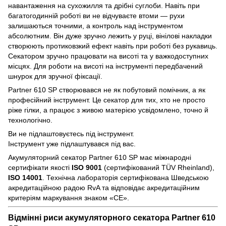
навантаження на сухожилля та дрібні суглоби. Навіть при
багатогодинній роботі ви не відчуваєте втоми — рухи
залишаються точними, а контроль над інструментом
абсолютним. Він дуже зручно лежить у руці, вінілові накладки
створюють протиковзкий ефект навіть при роботі без рукавиць.
Секатором зручно працювати на висоті та у важкодоступних
місцях. Для роботи на висоті на інструменті передбачений
шнурок для зручної фіксації.
Partner 610 SP створювався не як побутовий помічник, а як
професійний інструмент. Це секатор для тих, хто не просто
ріже гілки, а працює з живою матерією усвідомлено, точно й
технологічно.
Ви не підлаштовуєтесь під інструмент.
Інструмент уже підлаштувався під вас.
Акумуляторний секатор Partner 610 SP має міжнародні
сертифікати якості
ISO 9001
(сертифікований TÜV Rheinland),
ISO 14001
. Технічна лабораторія сертифікована Шведською
акредитаційною радою RvA та відповідає акредитаційним
критеріям маркування знаком «CE».
Відмінні риси акумуляторного секатора Partner 610