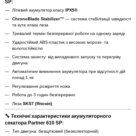
SP:
Літієвий акумулятор класу
IPX5®
ChronoBlade Stabilizer™
— система стабілізації швидкості
та кута атаки леза
Тривалий термін безперервної роботи на одному заряді
Ударостійкий ABS-пластик з високою морозо- та
вологостійкістю
Система захисту: від випадкового запуску та перегріву
двигуна
Автоматичне вимкнення акумулятора при відсутності дій
понад 1 хв
Регулювання розкриття ножа
Робота до 3 годин безперервно
Леза
SKS7 (Японія)
🔧 Технічні характеристики акумуляторного
секатора Partner 610 SP:
Тип двигуна: безщітковий (безколекторний)