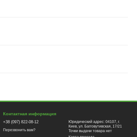
Контактная информация
+38 (097) 822-08-12
Юридический адрес: 04107, г.
Киев, ул. Багговутивская, 17/21
Перезвонить вам?
Точки выдачи товара нет