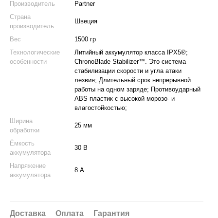
Производитель
Partner
Страна
Швеция
производитель
Вес
1500 гр
Технологические
Литийный аккумулятор класса IPX5®;
особенности
ChronoBlade Stabilizer™. Это система
стабилизации скорости и угла атаки
лезвия; Длительный срок непрерывной
работы на одном заряде; Противоударный
ABS пластик с высокой морозо- и
влагостойкостью;
Ширина
25 мм
обработки
Ёмкость
30 В
аккумулятора
Напряжение
8 А
аккумулятора
Доставка
Оплата
Гарантия