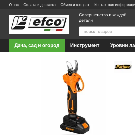
Перейти к основному контенту
О нас
Оплата и доставка
Обмен и возврат
Контактная информац
Совершенство в каждой
детали
Дача, сад и огород
Инструмент
Уровни л