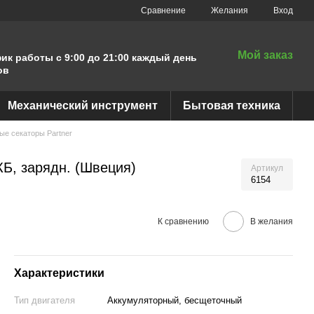
Сравнение
Желания
Вход
Мой заказ
ик работы с 9:00 до 21:00 каждый день
ов
Механический инструмент
Бытовая техника
ые секаторы Partner
КБ, зарядн. (Швеция)
Артикул
6154
К сравнению
В желания
Характеристики
Тип двигателя
Аккумуляторный, бесщеточный