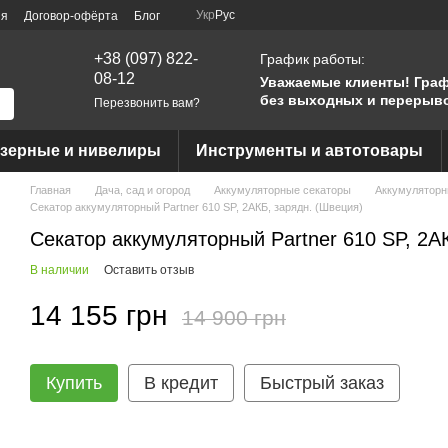
Укр
Рус
ия
Договор-офёрта
Блог
+38 (097) 822-
График работы:
08-12
Уважаемые клиенты!
Граф
без выходных и перерыв
Перезвонить вам?
азерные и нивелиры
Инструменты и автотовары
Главная
Дача, сад и огород
Аккумуляторные секаторы
Аккумуляторн
Секатор аккумуляторный Partner 610 SP, 2АКБ, зарядн. (Швеция)
Секатор аккумуляторный Partner 610 SP, 2А
В наличии
Оставить отзыв
14 155 грн
14 900 грн
Купить
В кредит
Быстрый заказ